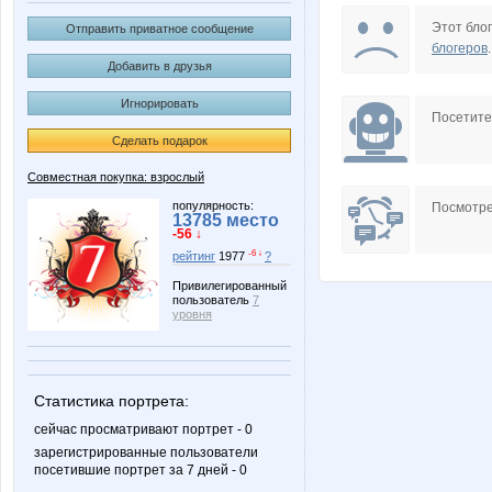
GLAFIRKA
Lelyan
Этот блог
Отправить приватное сообщение
блогеров
.
Добавить в друзья
Игнорировать
Natusik0104
OLING
Посетит
Сделать подарок
Совместная покупка: взрослый
androlena
angel_xx
популярность:
Посмотре
13785 место
-56 ↓
-6 ↓
рейтинг
1977
?
Привилегированный
пользователь
7
fendi12
freiya27
уровня
Статистика портрета:
kristimasik
ksu@ks
сейчас просматривают портрет - 0
зарегистрированные пользователи
посетившие портрет за 7 дней - 0