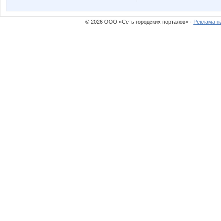
nastyusha
olgasb2
© 2026 ООО «Сеть городских порталов» ·
Реклама н
sv32
unm
Флоренсия
Фрек
Ленуська13
Лилямб
Перри Утконос
Яна