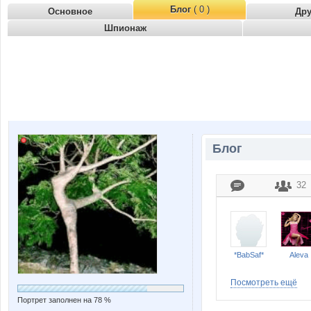
Блог
( 0 )
Основное
Др
Шпионаж
Блог
32
*BabSaf*
Aleva
Посмотреть ещё
Портрет заполнен на 78 %